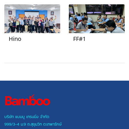
Hino
FF#1
บริษัท แบมบู เทรนนิ่ง จำกัด
999/3-4 ม.9 ถ.สุขุมวิท ต.เทพารักษ์